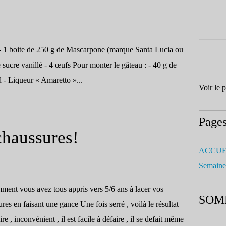
 1 boite de 250 g de Mascarpone (marque Santa Lucia ou
 sucre vanillé - 4 œufs Pour monter le gâteau : - 40 g de
d - Liqueur « Amaretto »...
Voir le 
Page
chaussures!
ACCUE
Semaine
ment vous avez tous appris vers 5/6 ans à lacer vos
SOM
res en faisant une gance Une fois serré , voilà le résultat
re , inconvénient , il est facile à défaire , il se defait même