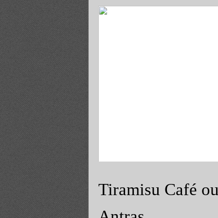
Album - Cuves-du-Destel
Tiramisu Café ou
Antras