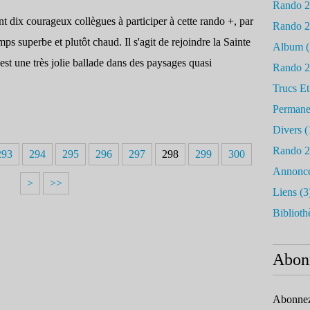
Rando 
ont dix courageux collègues à participer à cette rando +, par
Rando 
mps superbe et plutôt chaud. Il s'agit de rejoindre la Sainte
Album
(
est une très jolie ballade dans des paysages quasi
Rando 
Trucs Et
Permane
Divers
(
Rando 
293
294
295
296
297
298
299
300
Annonc
>
>>
Liens
(3
Biblioth
Abon
Abonnez-