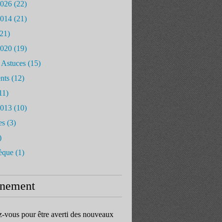
2026
(22)
2014
(21)
21)
2020
(19)
 Astuces
(15)
nts
(12)
11)
2013
(10)
es
(3)
)
èque
(1)
nement
vous pour être averti des nouveaux