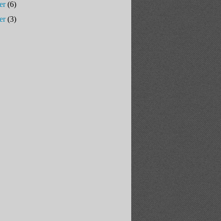
er
(6)
er
(3)