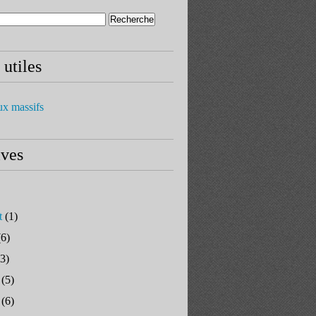
 utiles
ux massifs
ives
t
(1)
6)
3)
(5)
(6)