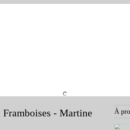
 Framboises - Martine
À pr