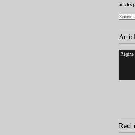
articles 
Artic
Régine
Rech