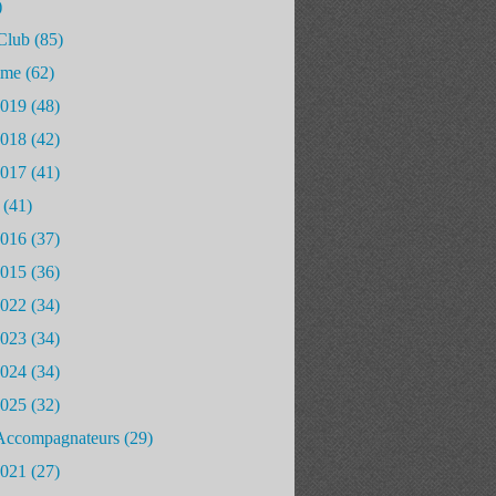
)
Club
(85)
mme
(62)
2019
(48)
2018
(42)
2017
(41)
(41)
2016
(37)
2015
(36)
2022
(34)
2023
(34)
2024
(34)
2025
(32)
Accompagnateurs
(29)
2021
(27)