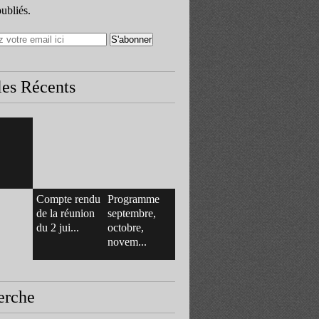
publiés.
les Récents
Compte rendu
Programme
de la réunion
septembre,
du 2 jui...
octobre,
novem...
erche