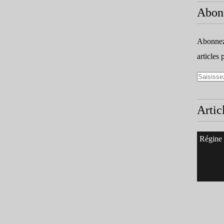
Abon
Abonnez-
articles 
Artic
Régine