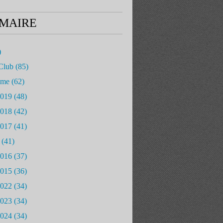
MAIRE
)
Club
(85)
mme
(62)
2019
(48)
2018
(42)
2017
(41)
(41)
2016
(37)
2015
(36)
2022
(34)
2023
(34)
2024
(34)