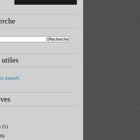
erche
 utiles
ux massifs
ives
t
(1)
6)