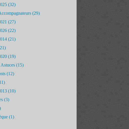
2025
(32)
Accompagnateurs
(29)
2021
(27)
2026
(22)
2014
(21)
21)
2020
(19)
 Astuces
(15)
nts
(12)
11)
2013
(10)
es
(3)
)
èque
(1)