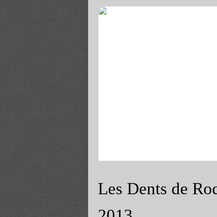
Album - Cuves-du-Destel
Les Dents de Ro
2013