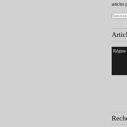
articles 
Artic
Régine
Rech