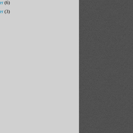
er
(6)
er
(3)