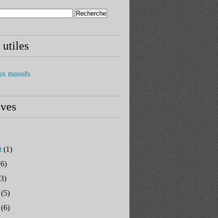
 utiles
ux massifs
ives
t
(1)
6)
3)
(5)
(6)