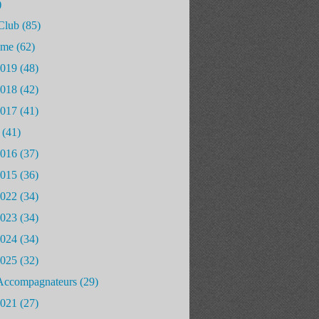
)
Club
(85)
mme
(62)
2019
(48)
2018
(42)
2017
(41)
(41)
2016
(37)
2015
(36)
2022
(34)
2023
(34)
2024
(34)
2025
(32)
Accompagnateurs
(29)
2021
(27)