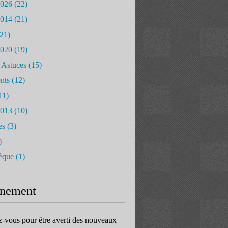
2026
(22)
2014
(21)
21)
2020
(19)
 Astuces
(15)
nts
(12)
11)
2013
(10)
es
(3)
)
èque
(1)
nement
vous pour être averti des nouveaux