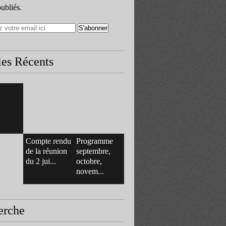
publiés.
les Récents
Compte rendu
Programme
de la réunion
septembre,
du 2 jui...
octobre,
novem...
erche