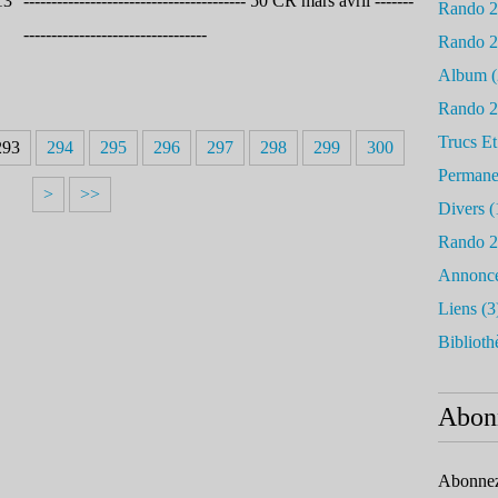
---------------------------------------- 50 CR mars avril -------
Rando 
---------------------------------
Rando 
Album
(
Rando 
Trucs Et
293
294
295
296
297
298
299
300
Permane
>
>>
Divers
(
Rando 
Annonc
Liens
(3
Biblioth
Abon
Abonnez-