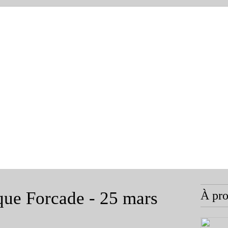
que Forcade - 25 mars
À pr