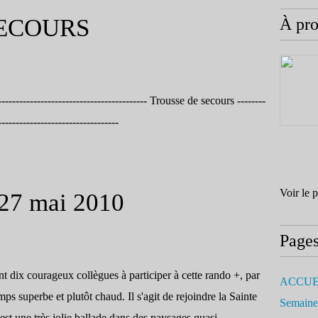
SECOURS
À pr
------------------------------------------ Trousse de secours --------
----------------------------------
Voir le 
- 27 mai 2010
Page
ont dix courageux collègues à participer à cette rando +, par
ACCUE
mps superbe et plutôt chaud. Il s'agit de rejoindre la Sainte
Semaine
est une très jolie ballade dans des paysages quasi