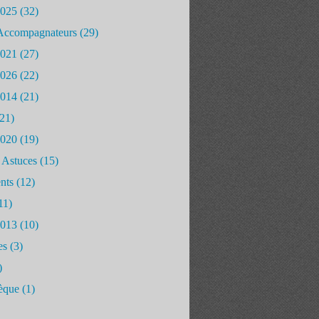
2025
(32)
Accompagnateurs
(29)
2021
(27)
2026
(22)
2014
(21)
21)
2020
(19)
 Astuces
(15)
nts
(12)
11)
2013
(10)
es
(3)
)
èque
(1)