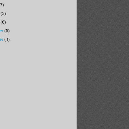
3)
(5)
(6)
er
(6)
er
(3)