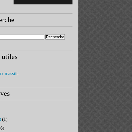
erche
 utiles
ux massifs
ives
t
(1)
6)