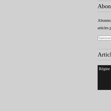
Abon
Abonnez-
articles 
Artic
Régine