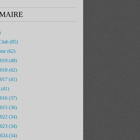
MAIRE
)
Club
(85)
mme
(62)
2019
(48)
2018
(42)
2017
(41)
(41)
2016
(37)
2015
(36)
2022
(34)
2023
(34)
2024
(34)