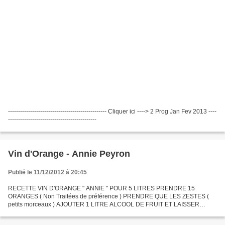
------------------------------------------------- Cliquer ici ----> 2 Prog Jan Fev 2013 ----
--------------------------------------------
Vin d'Orange - Annie Peyron
Publié le 11/12/2012 à 20:45
RECETTE VIN D'ORANGE " ANNIE " POUR 5 LITRES PRENDRE 15
ORANGES ( Non Traitées de préférence ) PRENDRE QUE LES ZESTES (
petits morceaux ) AJOUTER 1 LITRE ALCOOL DE FRUIT ET LAISSER
MACERER 2 MOIS AJOUTER 1 KG DE SUCRE + 1 BATON DE VANILLE + 5
L DE VIN...