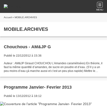
MENU
Accueil
» MOBILE.ARCHIVES
MOBILE.ARCHIVES
Chouchous - AM&JP G
Publié le 22/12/2012 à 15:36
Auteur : AM&JP Giraud CHOUCHOU ( Amandes caramélisées) En théorie, il
faut la même quantité d’amandes, de sucre en poudre et d’eau. (S’il y a un
peu moins d’eau çà marche aussi et c’est un peu plus rapide) Mettre le
mélange amande + sucre + eau dans une...
Programme Janvier- Fevrier 2013
Publié le 13/12/2012 à 18:12