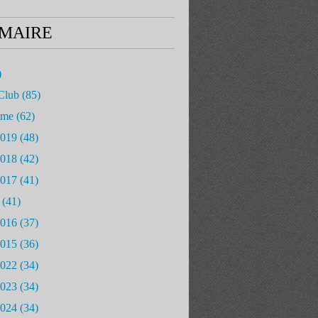
MAIRE
)
Club
(85)
mme
(62)
2019
(48)
2018
(42)
2017
(41)
(41)
2016
(37)
2015
(36)
2022
(34)
2023
(34)
2024
(34)