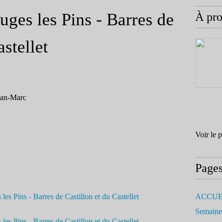
uges les Pins - Barres de
À pr
astellet
ean-Marc
Voir le 
Page
ACCUE
Semaine