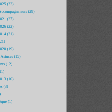
2025
(32)
Accompagnateurs
(29)
2021
(27)
2026
(22)
2014
(21)
21)
2020
(19)
 Astuces
(15)
nts
(12)
11)
2013
(10)
es
(3)
)
èque
(1)