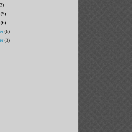
3)
(5)
(6)
er
(6)
er
(3)