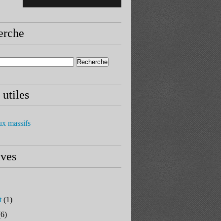
erche
 utiles
ux massifs
ives
t
(1)
6)