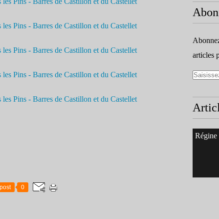
Abon
Abonnez-
articles 
Artic
Régine
post
0