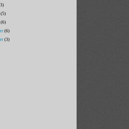
3)
(5)
(6)
er
(6)
er
(3)