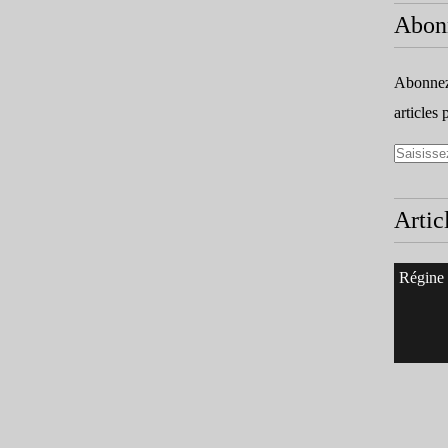
Abon
Abonnez-
articles 
Artic
Régine