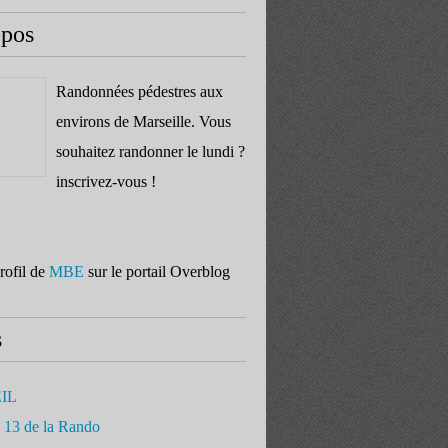
opos
Randonnées pédestres aux
environs de Marseille. Vous
souhaitez randonner le lundi ?
inscrivez-vous !
profil de
MBE
sur le portail Overblog
s
IL
 13 de la Rando