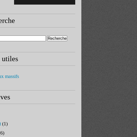
erche
 utiles
ux massifs
ives
t
(1)
6)