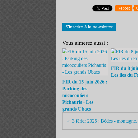
Repost
S'inscrire à la newsletter
Vous aimerez aussi :
FIR du 8 jui
Les iles du F
FIR du 15 juin 2026 :
Parking des
micocouliers
Pichauris - Les
grands Ubacs
3 férier 2025 : Bède