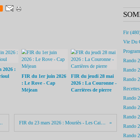
0
SOM
Fir
(480
Vie Du 
Progra
Rando 
n 2026 :
Rando 
rioul
FIR du 1er juin 2026
FIR du jeudi 28 mai
Rando 
: Le Rove - Cap
2026 : La Couronne -
Recettes
Méjean
Carrières de pierre
Rando 
Rando 
Rando 
s - montagne de Vautubière
FIR du 23 mars 2026 : Mouriès - Les Caisses de Jean Jean
Rando 
Rando 