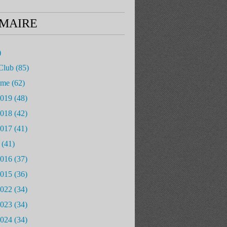
MAIRE
)
Club
(85)
mme
(62)
2019
(48)
2018
(42)
2017
(41)
(41)
2016
(37)
2015
(36)
2022
(34)
2023
(34)
2024
(34)