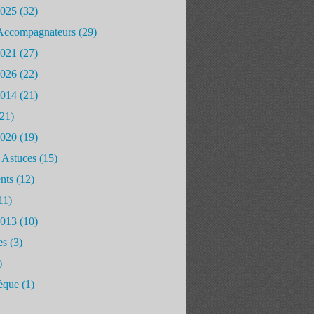
2025
(32)
Accompagnateurs
(29)
2021
(27)
2026
(22)
2014
(21)
21)
2020
(19)
 Astuces
(15)
nts
(12)
11)
2013
(10)
es
(3)
)
èque
(1)