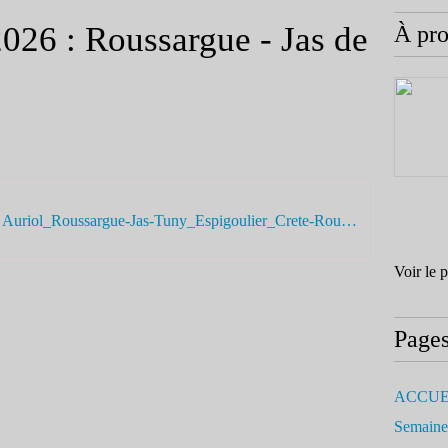
026 : Roussargue - Jas de
À pr
FIR16-03-26 Auriol_Roussargue-Jas-Tuny_Espigoulier_Crete-Roussargue_JPF_FIR_&_Trace-(20260316)
Voir le 
Page
ACCUE
Semaine