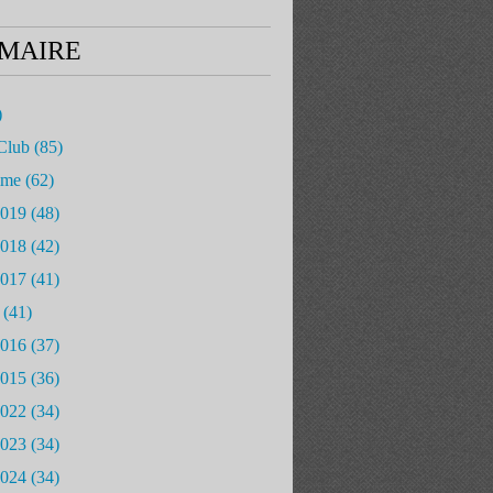
MAIRE
)
Club
(85)
mme
(62)
2019
(48)
2018
(42)
2017
(41)
(41)
2016
(37)
2015
(36)
2022
(34)
2023
(34)
2024
(34)