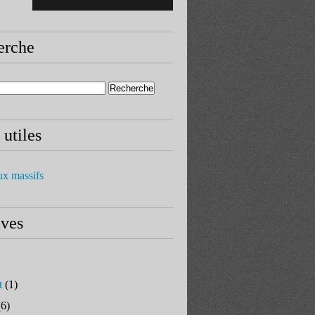
erche
 utiles
ux massifs
ives
t
(1)
6)