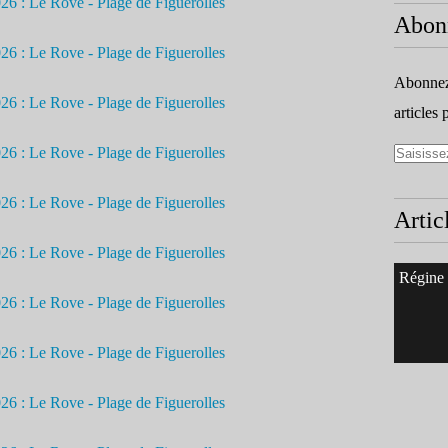
Abon
Abonnez-
articles 
Artic
Régine