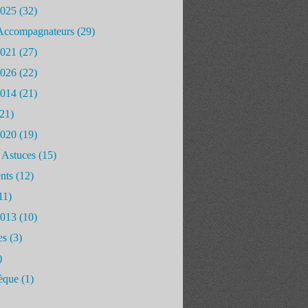
2025
(32)
Accompagnateurs
(29)
2021
(27)
2026
(22)
2014
(21)
21)
2020
(19)
 Astuces
(15)
nts
(12)
11)
2013
(10)
es
(3)
)
èque
(1)