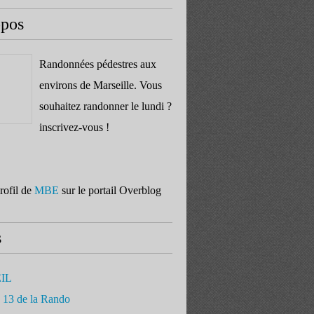
opos
Randonnées pédestres aux
environs de Marseille. Vous
souhaitez randonner le lundi ?
inscrivez-vous !
profil de
MBE
sur le portail Overblog
s
IL
 13 de la Rando