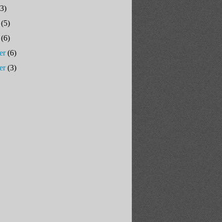
3)
(5)
(6)
er
(6)
er
(3)