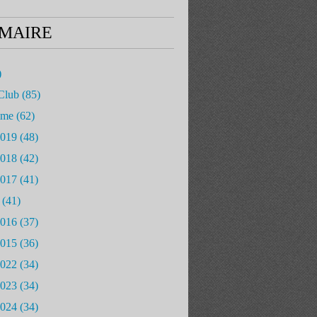
MAIRE
)
Club
(85)
mme
(62)
2019
(48)
2018
(42)
2017
(41)
(41)
2016
(37)
2015
(36)
2022
(34)
2023
(34)
2024
(34)