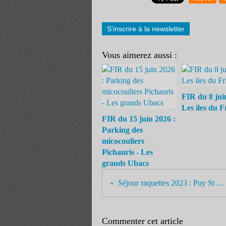
S'inscrire à la newsletter
Vous aimerez aussi :
FIR du 8 jui
Les iles du F
FIR du 15 juin 2026 :
Parking des
micocouliers
Pichauris - Les
grands Ubacs
Séjour raquettes 2023 : Puy St Vincent
Commenter cet article