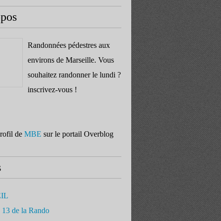
opos
Randonnées pédestres aux
environs de Marseille. Vous
souhaitez randonner le lundi ?
inscrivez-vous !
profil de
MBE
sur le portail Overblog
s
IL
 13 de la Rando