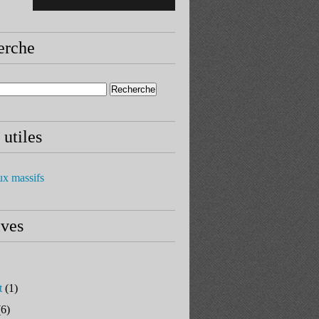
erche
 utiles
ux massifs
ives
t
(1)
6)