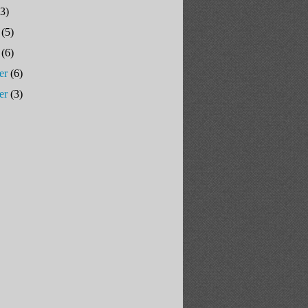
3)
(5)
(6)
er
(6)
er
(3)