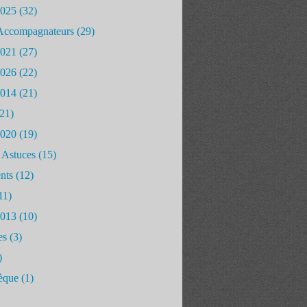
2025
(32)
Accompagnateurs
(29)
2021
(27)
2026
(22)
2014
(21)
21)
2020
(19)
 Astuces
(15)
nts
(12)
11)
2013
(10)
es
(3)
)
èque
(1)