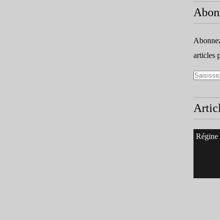
Abon
Abonnez-
articles 
Artic
Régine