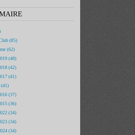
MAIRE
)
Club
(85)
mme
(62)
2019
(48)
2018
(42)
2017
(41)
(41)
2016
(37)
2015
(36)
2022
(34)
2023
(34)
2024
(34)