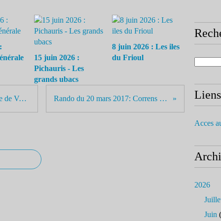
Rech
:
8 juin 2026 : Les iles
énérale
15 juin 2026 :
du Frioul
Pichauris - Les
grands ubacs
Liens
Rando du 13 mars 2017 : Fontaine de Voire - Marseilleveyre
Rando du 20 mars 2017: Correns - Vallon de Sourn
Acces a
Arch
2026
Juille
Juin
(