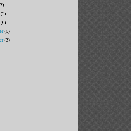
3)
(5)
(6)
er
(6)
er
(3)