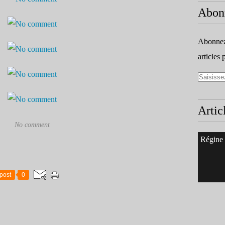
Abon
Abonnez-
articles 
Artic
No comment
Régine
post
0