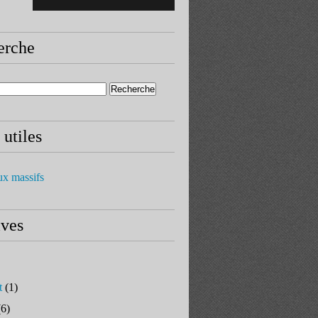
erche
 utiles
ux massifs
ives
t
(1)
6)