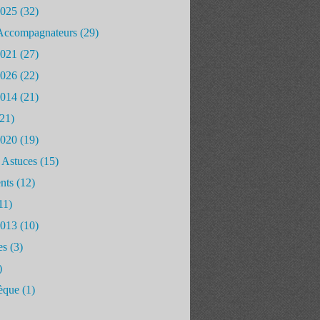
2025
(32)
Accompagnateurs
(29)
2021
(27)
2026
(22)
2014
(21)
21)
2020
(19)
 Astuces
(15)
nts
(12)
11)
2013
(10)
es
(3)
)
èque
(1)