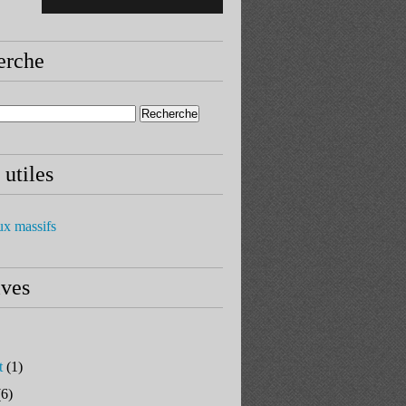
erche
 utiles
ux massifs
ives
t
(1)
6)