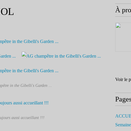
IOL
À pr
Voir le 
être in the Gibelli's Garden ...
Page
ACCUE
oujours aussi accueillant !!!
Semaine