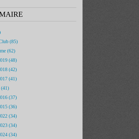
MAIRE
)
Club
(85)
mme
(62)
2019
(48)
2018
(42)
2017
(41)
(41)
2016
(37)
2015
(36)
2022
(34)
2023
(34)
2024
(34)