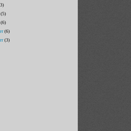
3)
(5)
(6)
er
(6)
er
(3)