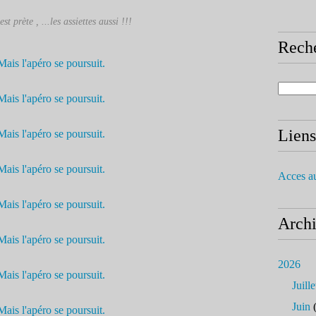
st prète , ...les assiettes aussi !!!
Rech
Liens
Acces a
Arch
2026
Juille
Juin
(