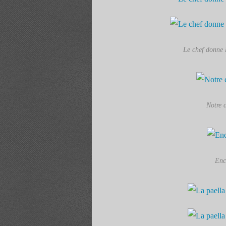
Le chef donne l
Notre c
Enc