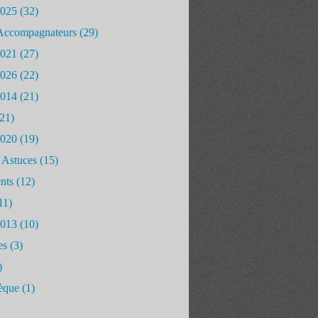
2025
(32)
Accompagnateurs
(29)
2021
(27)
2026
(22)
2014
(21)
21)
2020
(19)
 Astuces
(15)
nts
(12)
11)
2013
(10)
es
(3)
)
èque
(1)