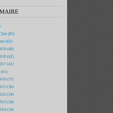
MAIRE
)
Club
(85)
mme
(62)
2019
(48)
2018
(42)
2017
(41)
(41)
2016
(37)
2015
(36)
2022
(34)
2023
(34)
2024
(34)