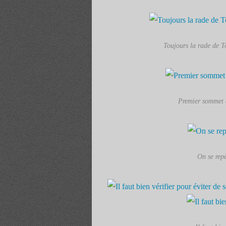
Toujours la rade de To
Premier sommet a
On se repè