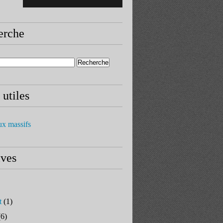
erche
 utiles
ux massifs
ives
t
(1)
6)