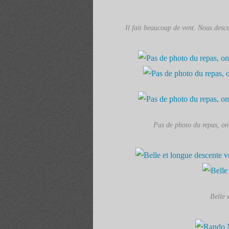
Il fait beaucoup de vent. Nous desc
Pas de photo du repas, on 
Belle 