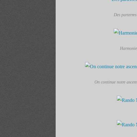
Des parterres
Harmonie d
On continue notre ascens