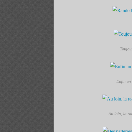
Toujour
Enfin un 
Au loin, la ra