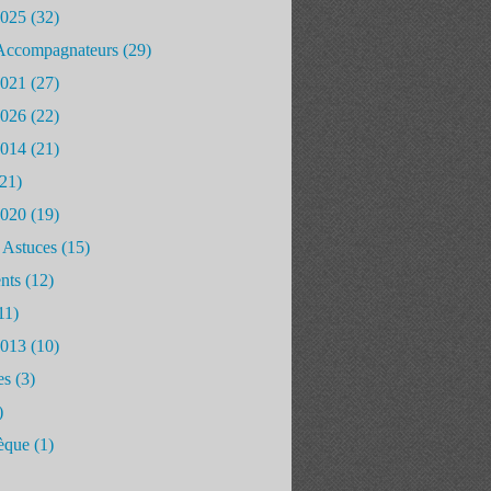
2025
(32)
Accompagnateurs
(29)
2021
(27)
2026
(22)
2014
(21)
21)
2020
(19)
 Astuces
(15)
nts
(12)
11)
2013
(10)
es
(3)
)
èque
(1)