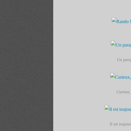
Un parap
Curieux, 
Il est toujour