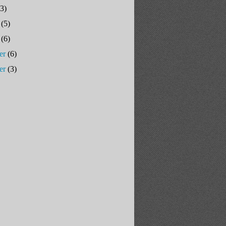
3)
(5)
(6)
er
(6)
er
(3)