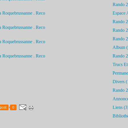
Rando 
Espace 
Rando 
Rando 
Rando 
Album
(
Rando 
Trucs Et
Permane
Divers
(
Rando 
Annonc
Liens
(3
post
0
Biblioth