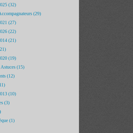
2025
(32)
Accompagnateurs
(29)
2021
(27)
2026
(22)
2014
(21)
21)
2020
(19)
 Astuces
(15)
nts
(12)
11)
2013
(10)
es
(3)
)
èque
(1)