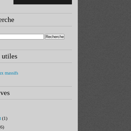
erche
 utiles
ux massifs
ives
t
(1)
6)