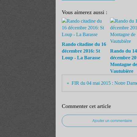
Vous aimerez aussi :
Rando citadine du 16
décembre 2016: St
Rando du 14
Loup - La Barasse
décembre 20
Montagne d
Vautubière
Commenter cet article
Ajouter un commentaire