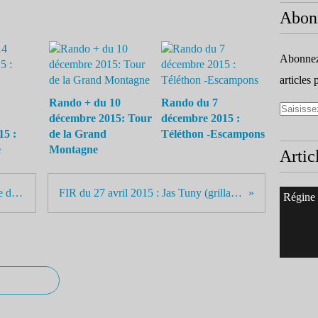
Abon
Abonnez-
articles 
Rando + du 10
Rando du 7
décembre 2015: Tour
décembre 2015 :
15 :
de la Grand
Téléthon -Escampons
e
Montagne
Artic
FIR du 04 mai 2015 : Notre Dame du Mai
FIR du 27 avril 2015 : Jas Tuny (grillades!!)
Régine