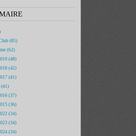
MAIRE
)
Club
(85)
mme
(62)
2019
(48)
2018
(42)
2017
(41)
(41)
2016
(37)
2015
(36)
2022
(34)
2023
(34)
2024
(34)