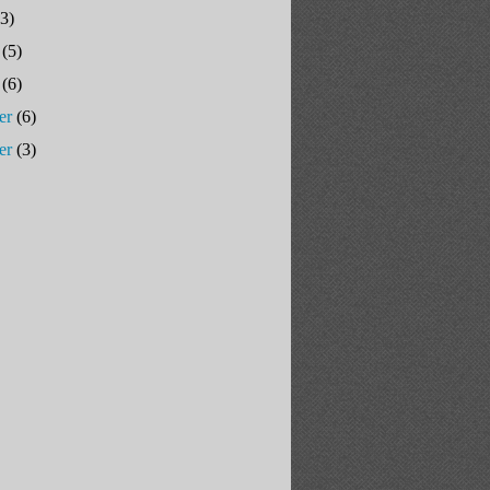
3)
(5)
(6)
er
(6)
er
(3)