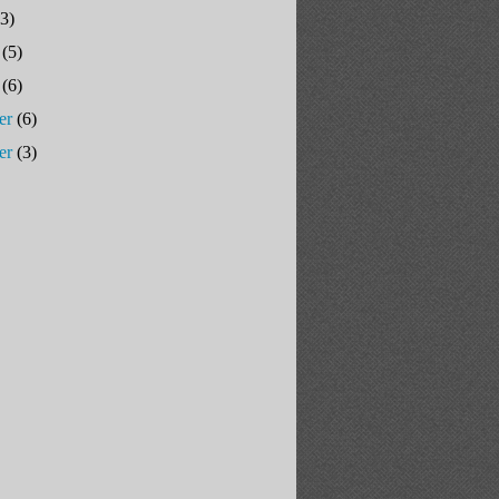
3)
(5)
(6)
er
(6)
er
(3)