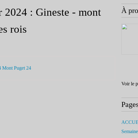
r 2024 : Gineste - mont
À pr
es rois
4 Mont Puget 24
Voir le 
Page
ACCUE
Semaine