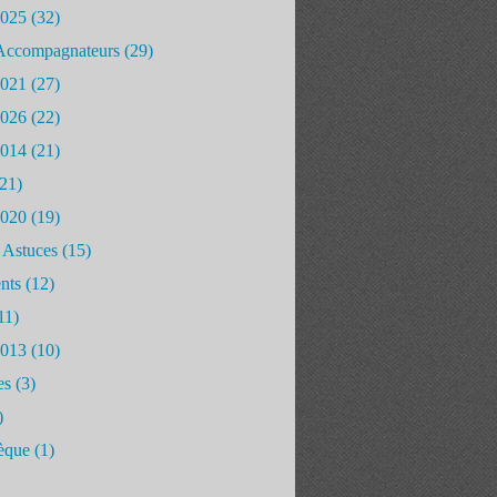
2025
(32)
Accompagnateurs
(29)
2021
(27)
2026
(22)
2014
(21)
21)
2020
(19)
 Astuces
(15)
nts
(12)
11)
2013
(10)
es
(3)
)
èque
(1)