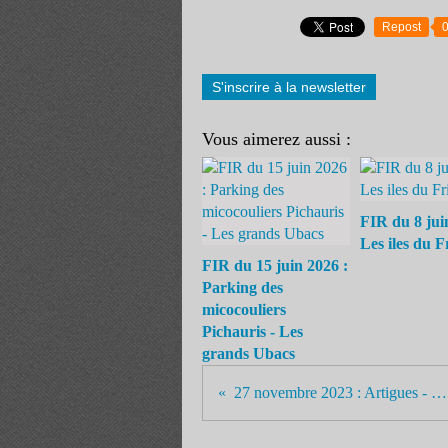
Repost
S'inscrire à la newsletter
Vous aimerez aussi :
FIR du 8 jui
Les iles du F
FIR du 15 juin 2026 :
Parking des
micocouliers
Pichauris - Les
grands Ubacs
27 novembre 2023 : Artigues - Esparron