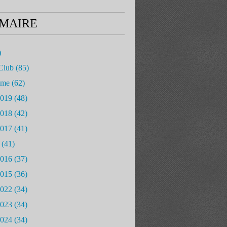
MAIRE
)
Club
(85)
mme
(62)
2019
(48)
2018
(42)
2017
(41)
(41)
2016
(37)
2015
(36)
2022
(34)
2023
(34)
2024
(34)