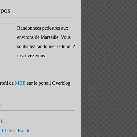
opos
Randonnées pédestres aux
environs de Marseille. Vous
souhaitez randonner le lundi ?
inscrivez-vous !
profil de
MBE
sur le portail Overblog
s
IL
 13 de la Rando