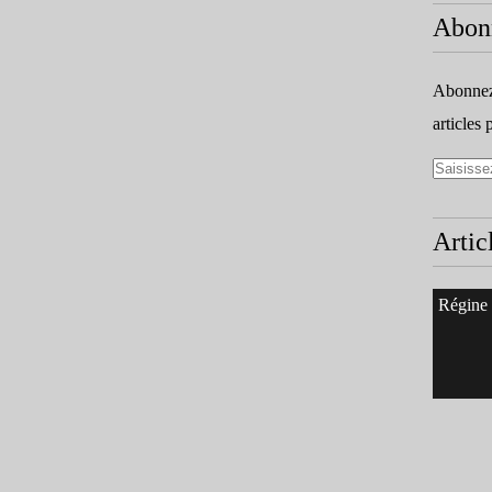
Abon
Abonnez-
articles 
Artic
Régine