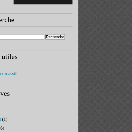
erche
 utiles
ux massifs
ives
t
(1)
6)